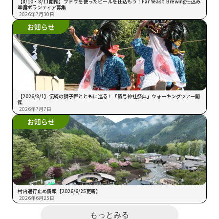
【8/10・8/11開催】ブドウを使ったビールを仕込もう！Far Yeast Brewing仕込み
準備ボランティア募集
2026年7月30日
お知らせ
【2026/8/1】伝統の獅子舞とともに巡る！「箭弓神社祭典」ウォーキングツアー開
催
2026年7月7日
お知らせ
村内通行止め情報【2026/6/25更新】
2026年6月25日
もっとみる