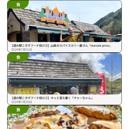
食
【道の駅こすげフード紹介②】山奥のスパイスカリー屋さん「masala jeico」
2024年7月31日
食
【道の駅こすげフード紹介➀】ホッと落ち着く「チャーちゃん」
2024年7月29日
食