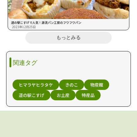
道の駅こすげで人気！源流パン工房のフワフワパン
2023年12月25日
もっとみる
関連タグ
ヒマラヤヒラタケ
きのこ
物産館
道の駅こすげ
お土産
特産品