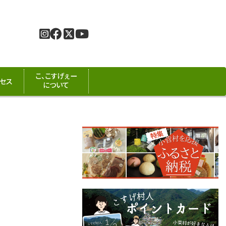
こ、こすげぇー
セス
について