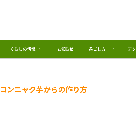
arrow_drop_up
arrow_drop_up
お知らせ
アク
くらしの情報
過ごし方
村内向け情報
見どころ
求人情報
食べる
コンニャク芋からの作り方
1/1ポイント
泊まる
アクティビティ
移住を希望する方へ
源流親子留学
買う